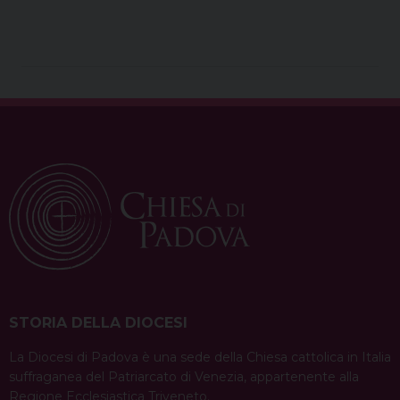
a
i
h
i
h
e
m
r
c
n
r
n
a
l
a
i
e
t
e
k
t
e
i
n
b
e
a
e
s
g
l
t
o
r
d
d
A
r
o
e
s
I
p
a
k
s
n
p
m
t
STORIA DELLA DIOCESI
La Diocesi di Padova è una sede della Chiesa cattolica in Italia
suffraganea del Patriarcato di Venezia, appartenente alla
Regione Ecclesiastica Triveneto.