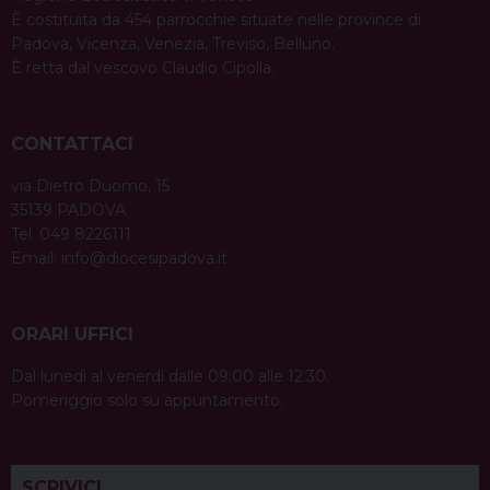
È costituita da 454 parrocchie situate nelle province di
Padova, Vicenza, Venezia, Treviso, Belluno.
È retta dal vescovo Claudio Cipolla.
CONTATTACI
via Dietro Duomo, 15
35139 PADOVA
Tel. 049 8226111
Email:
info@diocesipadova.it
ORARI UFFICI
Dal lunedì al venerdì dalle 09:00 alle 12:30.
Pomeriggio solo su appuntamento.
SCRIVICI