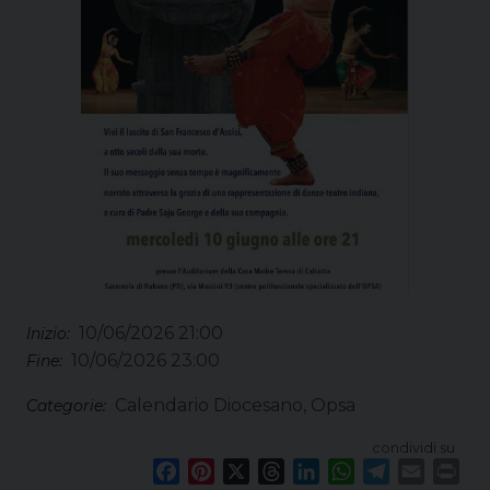
10/06/2026 21:00
Inizio:
10/06/2026 23:00
Fine:
Calendario Diocesano, Opsa
Categorie:
condividi su
F
P
X
T
L
W
T
E
P