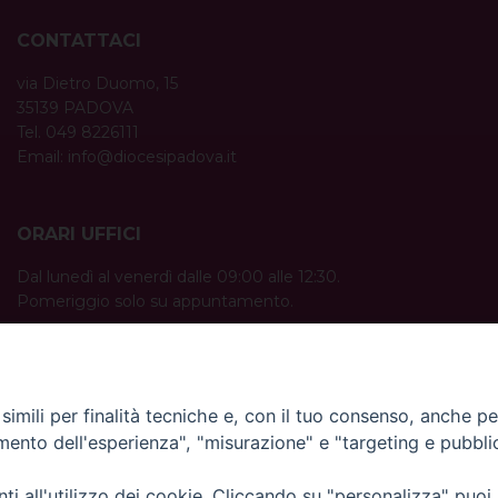
CONTATTACI
via Dietro Duomo, 15
35139 PADOVA
Tel. 049 8226111
Email:
info@diocesipadova.it
ORARI UFFICI
Dal lunedì al venerdì dalle 09:00 alle 12:30.
Pomeriggio solo su appuntamento.
imili per finalità tecniche e, con il tuo consenso, anche per 
amento dell'esperienza", "misurazione" e "targeting e pubbli
i all'utilizzo dei cookie. Cliccando su "personalizza" puoi