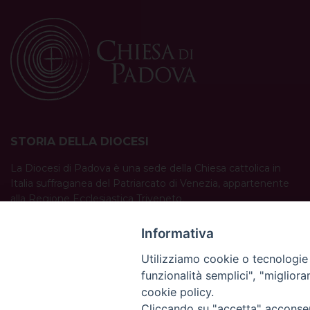
STORIA DELLA DIOCESI
La Diocesi di Padova è una sede della Chiesa cattolica in
Italia suffraganea del Patriarcato di Venezia, appartenente
alla Regione Ecclesiastica Triveneto.
È costituita da 454 parrocchie situate nelle province di
Padova, Vicenza, Venezia, Treviso, Belluno.
Informativa
È retta dal vescovo Claudio Cipolla.
Utilizziamo cookie o tecnologie s
funzionalità semplici", "miglior
cookie policy.
Cliccando su "accetta" acconsent