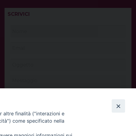
t
SCRIVICI
altre finalità ("interazioni e
cità") come specificato nella
 avere maggiori informazioni sui