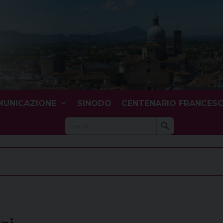
UNICAZIONE
SINODO
CENTENARIO FRANCES
Search Button
Search
for: