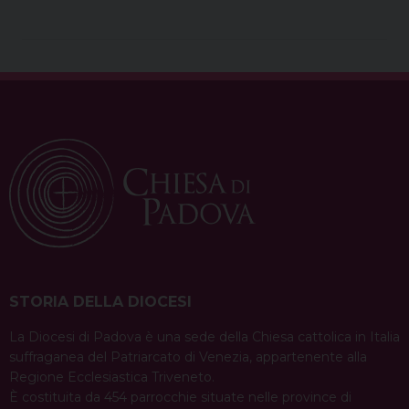
e
t
e
k
t
e
i
n
b
e
a
e
s
g
l
t
o
r
d
d
A
r
o
e
s
I
p
a
k
s
n
p
m
t
STORIA DELLA DIOCESI
La Diocesi di Padova è una sede della Chiesa cattolica in Italia
suffraganea del Patriarcato di Venezia, appartenente alla
Regione Ecclesiastica Triveneto.
È costituita da 454 parrocchie situate nelle province di