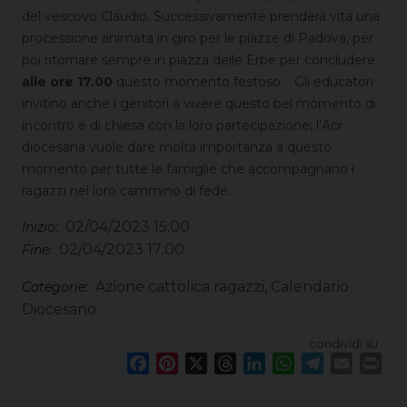
del vescovo Claudio. Successivamente prenderà vita una
processione animata in giro per le piazze di Padova, per
poi ritornare sempre in piazza delle Erbe per concludere
alle ore 17.00
questo momento festoso. Gli educatori
invitino anche i genitori a vivere questo bel momento di
incontro e di chiesa con la loro partecipazione; l’Acr
diocesana vuole dare molta importanza a questo
momento per tutte le famiglie che accompagnano i
ragazzi nel loro cammino di fede.
02/04/2023 15:00
Inizio:
02/04/2023 17:00
Fine:
Azione cattolica ragazzi, Calendario
Categorie:
Diocesano
condividi su
F
P
X
T
L
W
T
E
P
a
i
h
i
h
e
m
r
c
n
r
n
a
l
a
i