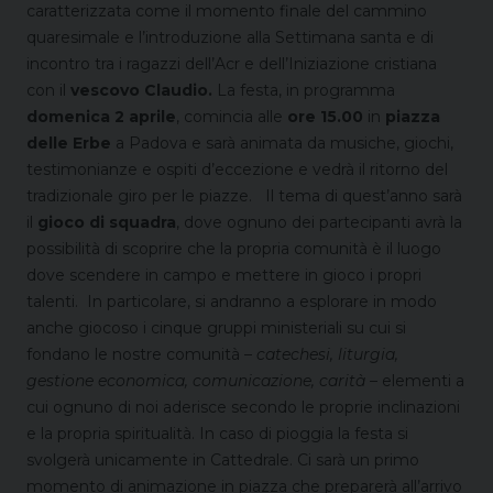
caratterizzata come il momento finale del cammino
quaresimale e l’introduzione alla Settimana santa e di
incontro tra i ragazzi dell’Acr e dell’Iniziazione cristiana
con il
vescovo Claudio.
La festa, in programma
domenica 2 aprile
, comincia alle
ore 15.00
in
piazza
delle Erbe
a Padova e sarà animata da musiche, giochi,
testimonianze e ospiti d’eccezione e vedrà il ritorno del
tradizionale giro per le piazze. Il tema di quest’anno sarà
il
gioco di squadra
, dove ognuno dei partecipanti avrà la
possibilità di scoprire che la propria comunità è il luogo
dove scendere in campo e mettere in gioco i propri
talenti. In particolare, si andranno a esplorare in modo
anche giocoso i cinque gruppi ministeriali su cui si
fondano le nostre comunità –
catechesi, liturgia,
gestione economica, comunicazione, carità
– elementi a
cui ognuno di noi aderisce secondo le proprie inclinazioni
e la propria spiritualità.
In caso di pioggia la festa si
svolgerà unicamente in Cattedrale. Ci sarà un primo
momento di animazione in piazza che preparerà all’arrivo