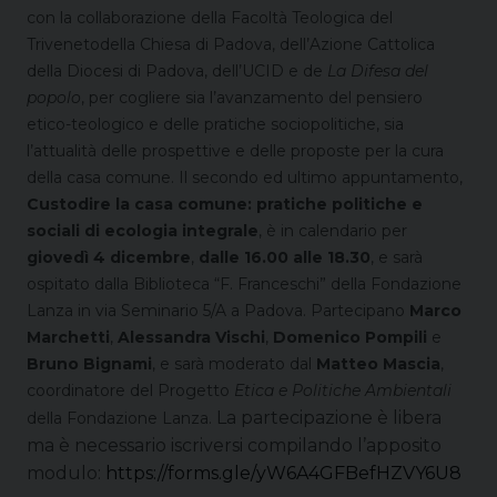
con la collaborazione della Facoltà Teologica del
Trivenetodella Chiesa di Padova, dell’Azione Cattolica
della Diocesi di Padova, dell’UCID e de
La Difesa del
popolo
, per cogliere sia l’avanzamento del pensiero
etico-teologico e delle pratiche sociopolitiche, sia
l’attualità delle prospettive e delle proposte per la cura
della casa comune.
Il secondo ed ultimo appuntamento,
Custodire la casa comune: pratiche politiche e
sociali di ecologia integrale
, è in calendario per
giovedì 4 dicembre
,
dalle 16.00 alle 18.30
, e sarà
ospitato dalla Biblioteca “F. Franceschi” della Fondazione
Lanza in via Seminario 5/A a Padova.
Partecipano
Marco
Marchetti
,
Alessandra Vischi
,
Domenico Pompili
e
Bruno Bignami
, e sarà moderato dal
Matteo Mascia
,
coordinatore del Progetto
Etica e Politiche Ambientali
La partecipazione è libera
della Fondazione Lanza.
ma
è necessario iscriversi compilando l’apposito
modulo:
https://forms.gle/yW6A4GFBefHZVY6U8