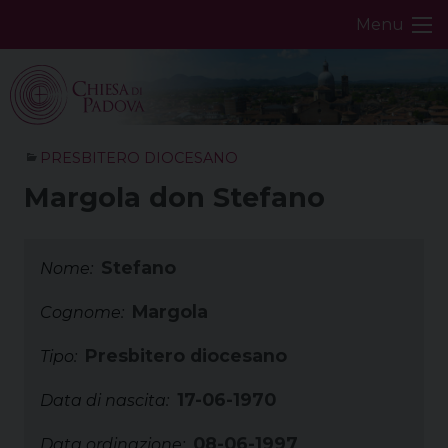
Skip
Menu
to
content
PRESBITERO DIOCESANO
Margola don Stefano
Stefano
Nome:
Margola
Cognome:
Presbitero diocesano
Tipo:
17-06-1970
Data di nascita:
08-06-1997
Data ordinazione: