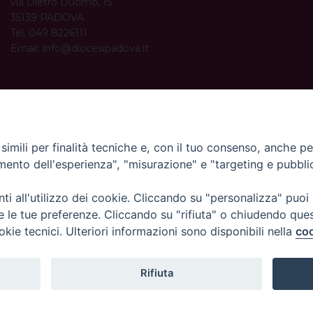
via Dietro Duomo, 15
35139 PADOVA
Tel. 049 8226111
Email:
info@diocesipadova.it
ORARI UFFICI
Dal lunedì al venerdì dalle 09:00 alle 12:30.
Pomeriggio solo su appuntamento.
imili per finalità tecniche e, con il tuo consenso, anche per 
amento dell'esperienza", "misurazione" e "targeting e pubbli
i all'utilizzo dei cookie. Cliccando su "personalizza" puoi
re le tue preferenze. Cliccando su "rifiuta" o chiudendo que
okie tecnici. Ulteriori informazioni sono disponibili nella
coo
Rifiuta