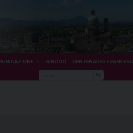
UNICAZIONE
SINODO
CENTENARIO FRANCES
Search Button
Search
for: