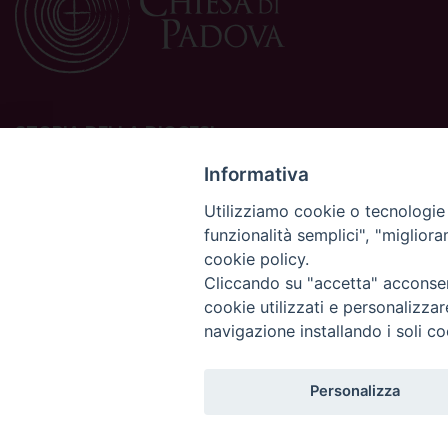
STORIA DELLA DIOCESI
La Diocesi di Padova è una sede della Chiesa cattolica in
Informativa
Italia suffraganea del Patriarcato di Venezia, appartenente
Utilizziamo cookie o tecnologie s
alla Regione Ecclesiastica Triveneto.
funzionalità semplici", "miglior
È costituita da 454 parrocchie situate nelle province di
cookie policy.
Padova, Vicenza, Venezia, Treviso, Belluno.
È retta dal vescovo Claudio Cipolla.
Cliccando su "accetta" acconsent
cookie utilizzati e personalizza
navigazione installando i soli co
Personalizza