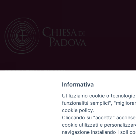
STORIA DELLA DIOCESI
La Diocesi di Padova è una sede della Chiesa cattolica in
Informativa
Italia suffraganea del Patriarcato di Venezia, appartenente
Utilizziamo cookie o tecnologie s
alla Regione Ecclesiastica Triveneto.
funzionalità semplici", "miglior
È costituita da 454 parrocchie situate nelle province di
cookie policy.
Padova, Vicenza, Venezia, Treviso, Belluno.
È retta dal vescovo Claudio Cipolla.
Cliccando su "accetta" acconsent
cookie utilizzati e personalizza
navigazione installando i soli co