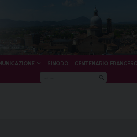
UNICAZIONE
SINODO
CENTENARIO FRANCES
Search Button
Search
for: