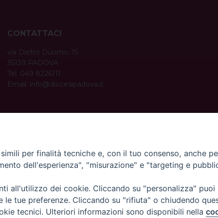
CONTATTACI
via Dietro Duomo, 15
35139 PADOVA
Tel. 049 8226111
Email:
info@diocesipadova.it
ORARI UFFICI
Dal lunedì al venerdì dalle 09:00 alle 12:30.
Pomeriggio solo su appuntamento.
imili per finalità tecniche e, con il tuo consenso, anche per 
amento dell'esperienza", "misurazione" e "targeting e pubbli
i all'utilizzo dei cookie. Cliccando su "personalizza" puoi
re le tue preferenze. Cliccando su "rifiuta" o chiudendo que
okie tecnici. Ulteriori informazioni sono disponibili nella
coo