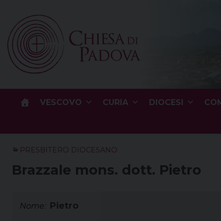
Skip
to
content
VESCOVO
CURIA
DIOCESI
COM
PRESBITERO DIOCESANO
Brazzale mons. dott. Pietro
Pietro
Nome: