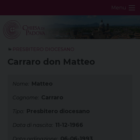
Skip
Menu
to
content
PRESBITERO DIOCESANO
Carraro don Matteo
Matteo
Nome:
Carraro
Cognome:
Presbitero diocesano
Tipo:
11-12-1966
Data di nascita:
06-06-1993
Data ordinazione: