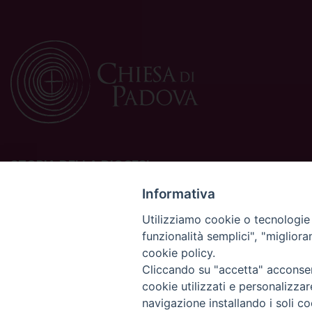
STORIA DELLA DIOCESI
La Diocesi di Padova è una sede della Chiesa cattolica in
Informativa
Italia suffraganea del Patriarcato di Venezia, appartenente
Utilizziamo cookie o tecnologie s
alla Regione Ecclesiastica Triveneto.
funzionalità semplici", "miglior
È costituita da 454 parrocchie situate nelle province di
cookie policy.
Padova, Vicenza, Venezia, Treviso, Belluno.
È retta dal vescovo Claudio Cipolla.
Cliccando su "accetta" acconsent
cookie utilizzati e personalizza
navigazione installando i soli co