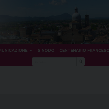
UNICAZIONE
SINODO
CENTENARIO FRANCES
Search Button
Search
for: