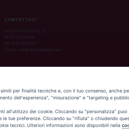
CONTATTACI
via Dietro Duomo, 15
35139 PADOVA
Tel. 049 8226111
Email:
info@diocesipadova.it
ORARI UFFICI
Dal lunedì al venerdì dalle 09:00 alle 12:30.
Pomeriggio solo su appuntamento.
imili per finalità tecniche e, con il tuo consenso, anche per 
amento dell'esperienza", "misurazione" e "targeting e pubbli
i all'utilizzo dei cookie. Cliccando su "personalizza" puoi
re le tue preferenze. Cliccando su "rifiuta" o chiudendo que
okie tecnici. Ulteriori informazioni sono disponibili nella
coo