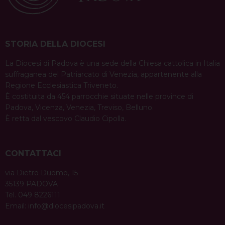
STORIA DELLA DIOCESI
La Diocesi di Padova è una sede della Chiesa cattolica in Italia
suffraganea del Patriarcato di Venezia, appartenente alla
Regione Ecclesiastica Triveneto.
È costituita da 454 parrocchie situate nelle province di
Padova, Vicenza, Venezia, Treviso, Belluno.
È retta dal vescovo Claudio Cipolla.
CONTATTACI
via Dietro Duomo, 15
35139 PADOVA
Tel. 049 8226111
Email:
info@diocesipadova.it