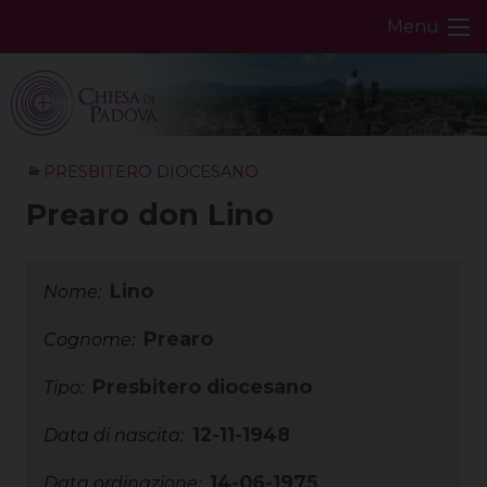
Skip
Menu
to
content
PRESBITERO DIOCESANO
Prearo don Lino
Lino
Nome:
Prearo
Cognome:
Presbitero diocesano
Tipo:
12-11-1948
Data di nascita:
14-06-1975
Data ordinazione: