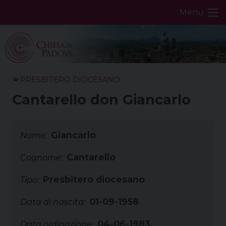
Skip
Menu
to
content
PRESBITERO DIOCESANO
Cantarello don Giancarlo
Giancarlo
Nome:
Cantarello
Cognome:
Presbitero diocesano
Tipo:
01-09-1958
Data di nascita:
04-06-1983
Data ordinazione: