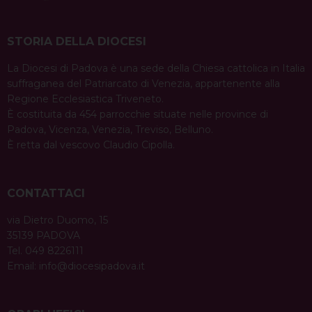
STORIA DELLA DIOCESI
La Diocesi di Padova è una sede della Chiesa cattolica in Italia
suffraganea del Patriarcato di Venezia, appartenente alla
Regione Ecclesiastica Triveneto.
È costituita da 454 parrocchie situate nelle province di
Padova, Vicenza, Venezia, Treviso, Belluno.
È retta dal vescovo Claudio Cipolla.
CONTATTACI
via Dietro Duomo, 15
35139 PADOVA
Tel. 049 8226111
Email:
info@diocesipadova.it