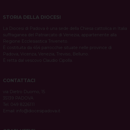
STORIA DELLA DIOCESI
La Diocesi di Padova è una sede della Chiesa cattolica in Italia
suffraganea del Patriarcato di Venezia, appartenente alla
Regione Ecclesiastica Triveneto.
È costituita da 454 parrocchie situate nelle province di
Padova, Vicenza, Venezia, Treviso, Belluno.
È retta dal vescovo Claudio Cipolla.
CONTATTACI
via Dietro Duomo, 15
35139 PADOVA
Tel. 049 8226111
Email:
info@diocesipadova.it