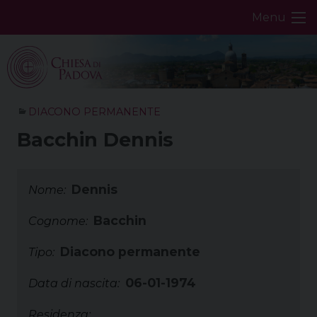
Skip
Menu
to
content
DIACONO PERMANENTE
Bacchin Dennis
Dennis
Nome:
Bacchin
Cognome:
Diacono permanente
Tipo:
06-01-1974
Data di nascita:
Residenza: