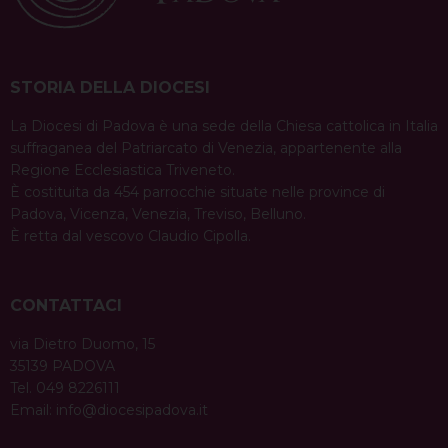
STORIA DELLA DIOCESI
La Diocesi di Padova è una sede della Chiesa cattolica in Italia
suffraganea del Patriarcato di Venezia, appartenente alla
Regione Ecclesiastica Triveneto.
È costituita da 454 parrocchie situate nelle province di
Padova, Vicenza, Venezia, Treviso, Belluno.
È retta dal vescovo Claudio Cipolla.
CONTATTACI
via Dietro Duomo, 15
35139 PADOVA
Tel. 049 8226111
Email:
info@diocesipadova.it