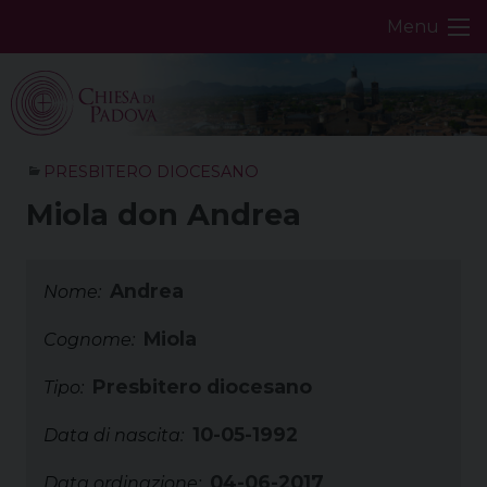
Skip
Menu
to
content
PRESBITERO DIOCESANO
Miola don Andrea
Andrea
Nome:
Miola
Cognome:
Presbitero diocesano
Tipo:
10-05-1992
Data di nascita:
04-06-2017
Data ordinazione: