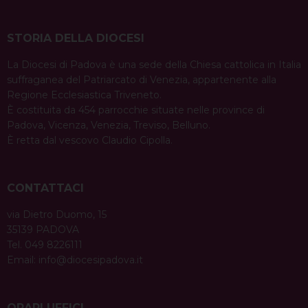
STORIA DELLA DIOCESI
La Diocesi di Padova è una sede della Chiesa cattolica in Italia
suffraganea del Patriarcato di Venezia, appartenente alla
Regione Ecclesiastica Triveneto.
È costituita da 454 parrocchie situate nelle province di
Padova, Vicenza, Venezia, Treviso, Belluno.
È retta dal vescovo Claudio Cipolla.
CONTATTACI
via Dietro Duomo, 15
35139 PADOVA
Tel. 049 8226111
Email:
info@diocesipadova.it
ORARI UFFICI