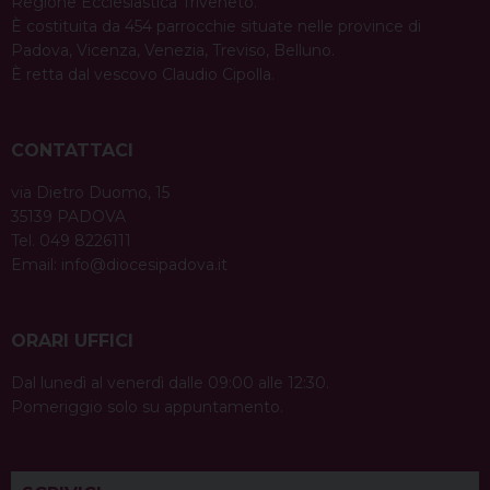
Regione Ecclesiastica Triveneto.
È costituita da 454 parrocchie situate nelle province di
Padova, Vicenza, Venezia, Treviso, Belluno.
È retta dal vescovo Claudio Cipolla.
CONTATTACI
via Dietro Duomo, 15
35139 PADOVA
Tel. 049 8226111
Email:
info@diocesipadova.it
ORARI UFFICI
Dal lunedì al venerdì dalle 09:00 alle 12:30.
Pomeriggio solo su appuntamento.