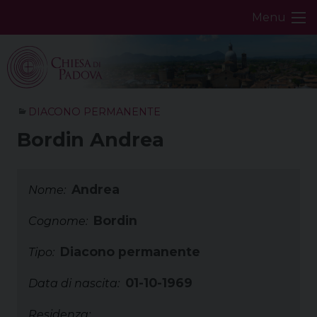
Skip
Menu
to
content
DIACONO PERMANENTE
Bordin Andrea
Andrea
Nome:
Bordin
Cognome:
Diacono permanente
Tipo:
01-10-1969
Data di nascita:
Residenza: