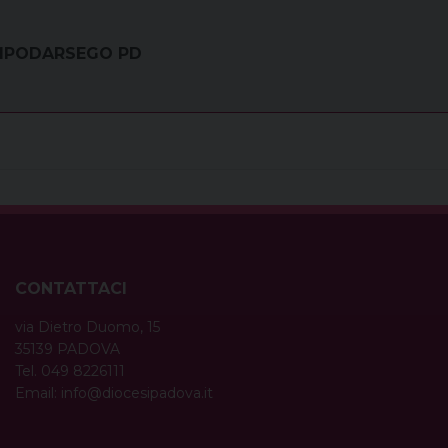
CAMPODARSEGO PD
CONTATTACI
via Dietro Duomo, 15
35139 PADOVA
Tel. 049 8226111
Email:
info@diocesipadova.it