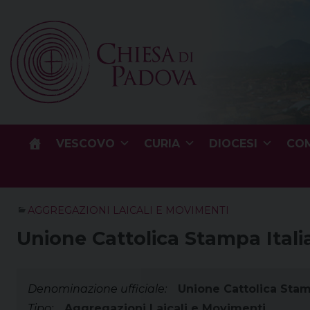
Skip
to
content
VESCOVO
CURIA
DIOCESI
COM
AGGREGAZIONI LAICALI E MOVIMENTI
Unione Cattolica Stampa Ital
Denominazione ufficiale:
Unione Cattolica Stam
Tipo:
Aggregazioni Laicali e Movimenti