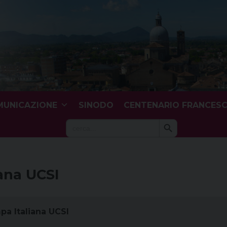
UNICAZIONE
SINODO
CENTENARIO FRANCES
Search Button
Search
for:
iana UCSI
pa Italiana UCSI