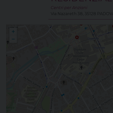
Centri per Anziani
Via Nazareth 38, 35128 PADO
S. Camillo De Lellis in Padova S. Camillo de Lellis
+
−