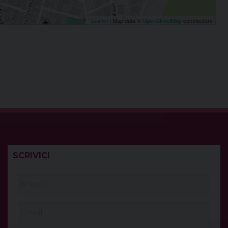
Leaflet
| Map data ©
OpenStreetMap
contributors
SCRIVICI