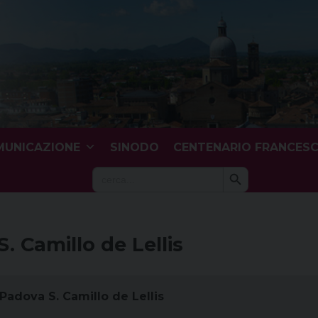
UNICAZIONE
SINODO
CENTENARIO FRANCES
Search Button
Search
for:
S. Camillo de Lellis
 Padova S. Camillo de Lellis