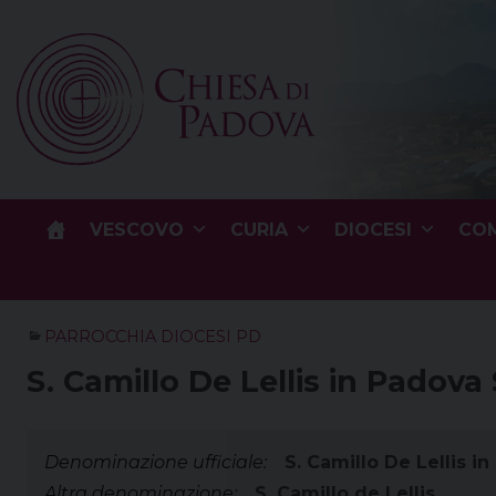
Skip
to
content
VESCOVO
CURIA
DIOCESI
COM
PARROCCHIA DIOCESI PD
S. Camillo De Lellis in Padova 
Denominazione ufficiale:
S. Camillo De Lellis in
Altra denominazione:
S. Camillo de Lellis