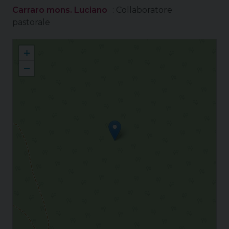
Carraro mons. Luciano
: Collaboratore
pastorale
Parrocchie di Piove di Sacco
+
−