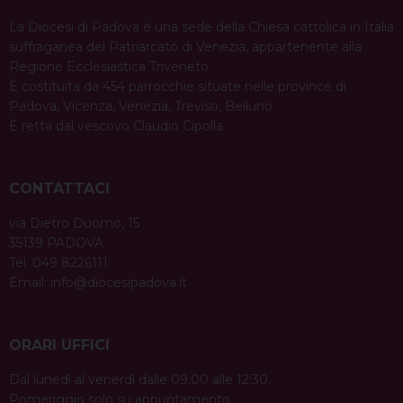
La Diocesi di Padova è una sede della Chiesa cattolica in Italia
suffraganea del Patriarcato di Venezia, appartenente alla
Regione Ecclesiastica Triveneto.
È costituita da 454 parrocchie situate nelle province di
Padova, Vicenza, Venezia, Treviso, Belluno.
È retta dal vescovo Claudio Cipolla.
CONTATTACI
via Dietro Duomo, 15
35139 PADOVA
Tel. 049 8226111
Email:
info@diocesipadova.it
ORARI UFFICI
Dal lunedì al venerdì dalle 09:00 alle 12:30.
Pomeriggio solo su appuntamento.