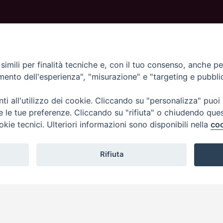
ORARI UFFICI
Dal lunedì al venerdì dalle 09:00 alle 12:30.
Pomeriggio solo su appuntamento.
imili per finalità tecniche e, con il tuo consenso, anche per 
amento dell'esperienza", "misurazione" e "targeting e pubbli
i all'utilizzo dei cookie. Cliccando su "personalizza" puoi
re le tue preferenze. Cliccando su "rifiuta" o chiudendo que
okie tecnici. Ulteriori informazioni sono disponibili nella
coo
Rifiuta