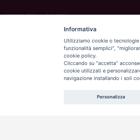
STORIA DELLA DIOCESI
La Diocesi di Padova è una sede della Chiesa cattolica in
Informativa
Italia suffraganea del Patriarcato di Venezia, appartenente
Utilizziamo cookie o tecnologie s
alla Regione Ecclesiastica Triveneto.
funzionalità semplici", "miglior
È costituita da 454 parrocchie situate nelle province di
cookie policy.
Padova, Vicenza, Venezia, Treviso, Belluno.
È retta dal vescovo Claudio Cipolla.
Cliccando su "accetta" acconsent
cookie utilizzati e personalizza
navigazione installando i soli co
Personalizza
Copyright©
ChiesadiPadova2022