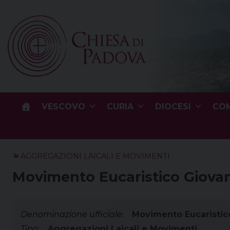
Skip
to
content
VESCOVO
CURIA
DIOCESI
COM
AGGREGAZIONI LAICALI E MOVIMENTI
Movimento Eucaristico Giova
Denominazione ufficiale:
Movimento Eucaristic
Tipo:
Aggregazioni Laicali e Movimenti