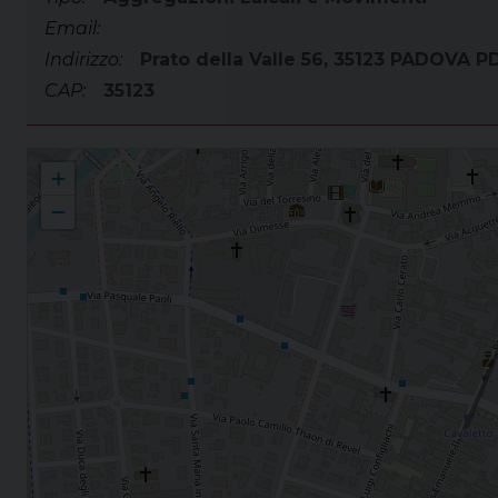
Email:
Indirizzo:
Prato della Valle 56, 35123 PADOVA P
CAP:
35123
Movimento Eucaristico Giovanile MEG
+
−