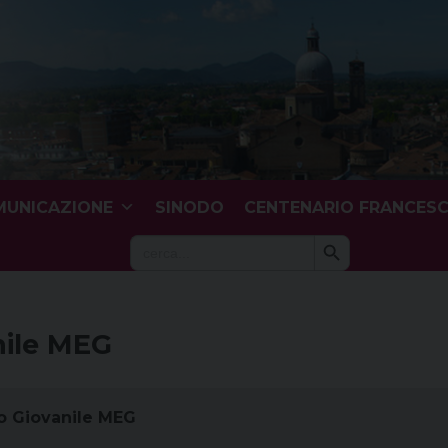
UNICAZIONE
SINODO
CENTENARIO FRANCES
Search Button
Search
for:
nile MEG
o Giovanile MEG