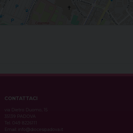
CONTATTACI
via Dietro Duomo, 15
35139 PADOVA
Tel. 049 8226111
Email:
info@diocesipadova.it