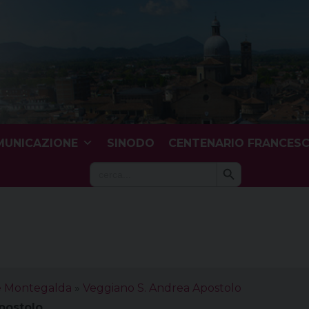
UNICAZIONE
SINODO
CENTENARIO FRANCES
Search Button
Search
for:
le Montegalda
»
Veggiano S. Andrea Apostolo
postolo