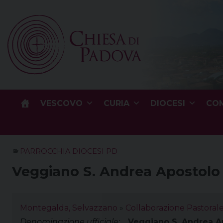
Skip
to
content
VESCOVO
CURIA
DIOCESI
COM
PARROCCHIA DIOCESI PD
Veggiano S. Andrea Apostolo
Montegalda, Selvazzano
»
Collaborazione Pastora
Denominazione ufficiale:
Veggiano S. Andrea A