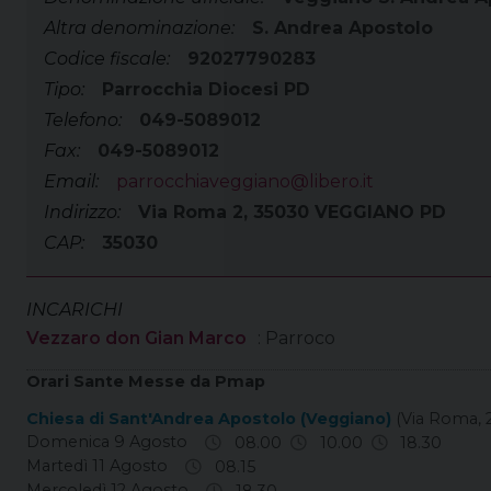
Altra denominazione:
S. Andrea Apostolo
Codice fiscale:
92027790283
Tipo:
Parrocchia Diocesi PD
Telefono:
049-5089012
Fax:
049-5089012
Email:
parrocchiaveggiano@libero.it
Indirizzo:
Via Roma 2, 35030 VEGGIANO PD
CAP:
35030
INCARICHI
Vezzaro don Gian Marco
: Parroco
Orari Sante Messe da Pmap
Chiesa di Sant'Andrea Apostolo (Veggiano)
(Via Roma, 
Domenica 9 Agosto
08.00
10.00
18.30
Martedì 11 Agosto
08.15
Mercoledì 12 Agosto
18.30