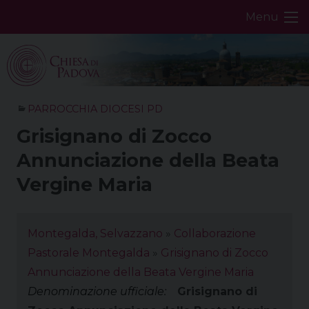
Skip
Menu
to
content
PARROCCHIA DIOCESI PD
Grisignano di Zocco
Annunciazione della Beata
Vergine Maria
Montegalda, Selvazzano
»
Collaborazione
Pastorale Montegalda
»
Grisignano di Zocco
Annunciazione della Beata Vergine Maria
Denominazione ufficiale:
Grisignano di