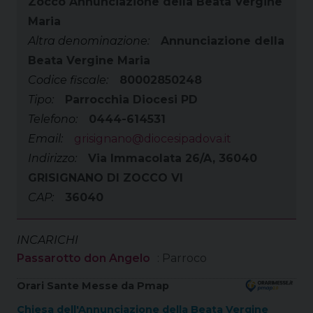
Zocco Annunciazione della Beata Vergine
Maria
Altra denominazione:
Annunciazione della
Beata Vergine Maria
Codice fiscale:
80002850248
Tipo:
Parrocchia Diocesi PD
Telefono:
0444-614531
Email:
grisignano@diocesipadova.it
Indirizzo:
Via Immacolata 26/A, 36040
GRISIGNANO DI ZOCCO VI
CAP:
36040
INCARICHI
Passarotto don Angelo
: Parroco
Orari Sante Messe da Pmap
Chiesa dell'Annunciazione della Beata Vergine