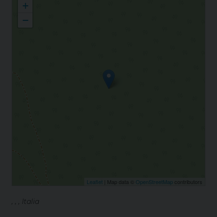
+
−
Leaflet
| Map data ©
OpenStreetMap
contributors
, , , Italia