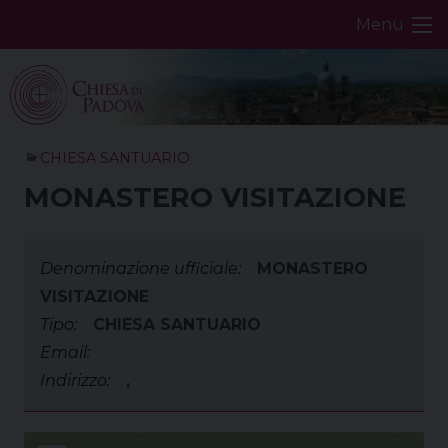
Skip
Menu
to
content
CHIESA SANTUARIO
MONASTERO VISITAZIONE
Denominazione ufficiale:
MONASTERO
VISITAZIONE
Tipo:
CHIESA SANTUARIO
Email:
Indirizzo:
,
MONASTERO VISITAZIONE