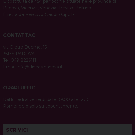
È costituita da 454 parrocchie situate nelle province di
Padova, Vicenza, Venezia, Treviso, Belluno.
È retta dal vescovo Claudio Cipolla.
CONTATTACI
via Dietro Duomo, 15
35139 PADOVA
Tel. 049 8226111
Email:
info@diocesipadova.it
ORARI UFFICI
Dal lunedì al venerdì dalle 09:00 alle 12:30.
Pomeriggio solo su appuntamento.
SCRIVICI