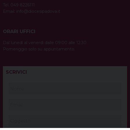
Tel. 049 8226111
Email:
info@diocesipadova.it
ORARI UFFICI
Dal lunedì al venerdì dalle 09:00 alle 12:30.
Pomeriggio solo su appuntamento.
SCRIVICI