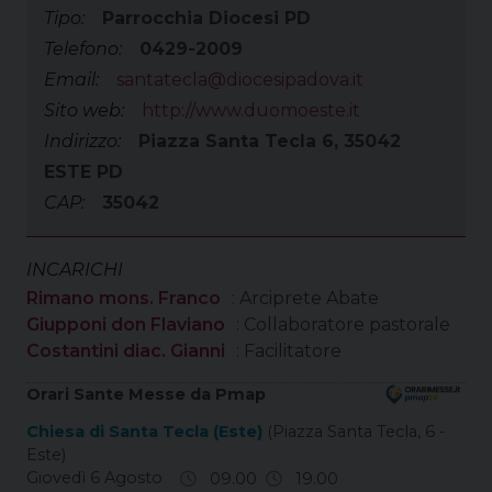
Tipo:
Parrocchia Diocesi PD
Telefono:
0429-2009
Email:
santatecla@diocesipadova.it
Sito web:
http://www.duomoeste.it
Indirizzo:
Piazza Santa Tecla 6, 35042
ESTE PD
CAP:
35042
INCARICHI
Rimano mons. Franco
: Arciprete Abate
Giupponi don Flaviano
: Collaboratore pastorale
Costantini diac. Gianni
: Facilitatore
Orari Sante Messe da Pmap
Chiesa di Santa Tecla (Este)
(Piazza Santa Tecla, 6 -
Este)
Giovedì 6 Agosto
09.00
19.00