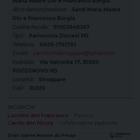
Maria Madre Dio e Francesco Borgia
Altra denominazione:
Santi Maria Madre
Dio e Francesco Borgia
Codice fiscale:
91002840287
Tipo:
Parrocchia Diocesi PD
Telefono:
0429-1761781
Email:
parrocchiastroppare@gmail.com
Indirizzo:
Via Valcorba 17, 35020
POZZONOVO PD
Località:
Stroppare
CAP:
35020
INCARICHI
Lucchini don Francesco
: Parroco
Carolo don Nicola
: Collaboratore pastorale
Orari Sante Messe da Pmap