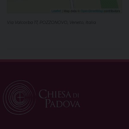
Leaflet
| Map data ©
OpenStreetMap
contributors
Via Valcorba 17, POZZONOVO, Veneto, Italia