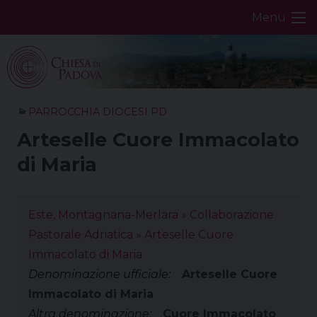
Skip
Menu
to
content
PARROCCHIA DIOCESI PD
Arteselle Cuore Immacolato
di Maria
Este, Montagnana-Merlara
»
Collaborazione
Pastorale Adriatica
»
Arteselle Cuore
Immacolato di Maria
Denominazione ufficiale:
Arteselle Cuore
Immacolato di Maria
Altra denominazione:
Cuore Immacolato