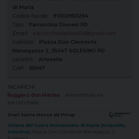
di Maria
Codice fiscale:
91002950284
Tipo:
Parrocchia Diocesi PD
Email:
parrocchiadiarteselle@gmail.com
Indirizzo:
Piazza Don Clemente
Menegazzo 2, 35047 SOLESINO PD
Località:
Arteselle
CAP:
35047
INCARICHI
Ruggero don Marino
: Amministratore
parrocchiale
Orari Sante Messe da Pmap
Chiesa del Cuore Immacolato di Maria (Arteselle,
Solesino)
(Piazza Don Clemente Menegazzo, 2 -
Solesino)