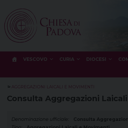
Skip
to
content
VESCOVO
CURIA
DIOCESI
COM
AGGREGAZIONI LAICALI E MOVIMENTI
Consulta Aggregazioni Laicali
Denominazione ufficiale:
Consulta Aggregazioni
Tipo:
Aggregazioni Laicali e Movimenti