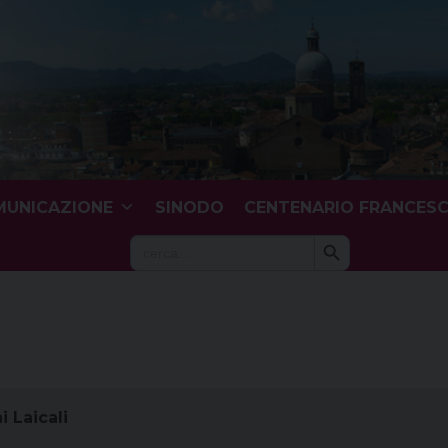
UNICAZIONE
SINODO
CENTENARIO FRANCES
Search Button
Search
for:
 Laicali