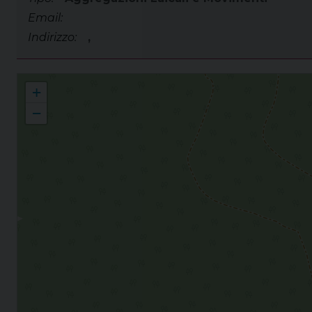
Email:
Indirizzo:
,
Consulta Aggregazioni Laicali
+
−