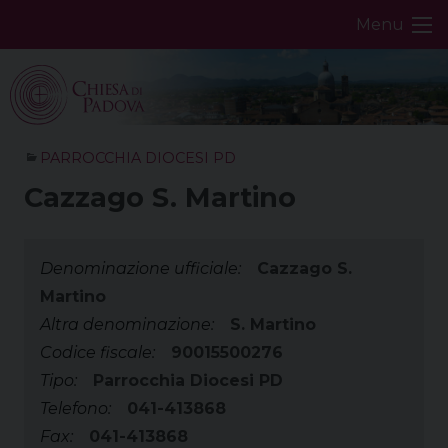
Skip
Menu
to
content
PARROCCHIA DIOCESI PD
Cazzago S. Martino
Denominazione ufficiale:
Cazzago S.
Martino
Altra denominazione:
S. Martino
Codice fiscale:
90015500276
Tipo:
Parrocchia Diocesi PD
Telefono:
041-413868
Fax:
041-413868