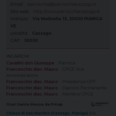
Email:
parrocchia@parrocchiacazzago.it
Sito web:
http://www.parrocchiacazzago.it
Indirizzo:
Via Molinella 13, 30030 PIANIGA
VE
Località:
Cazzago
CAP:
30030
INCARICHI
Cavallini don Giuseppe
: Parroco
Franceschin diac. Mauro
: CPGE Vice
Amministratore
Franceschin diac. Mauro
: Presidenza CPP
Franceschin diac. Mauro
: Diacono Permanente
Franceschin diac. Mauro
: Membro CPGE
Orari Sante Messe da Pmap
Chiesa di San Martino (Cazzago, Pianiga)
(Via