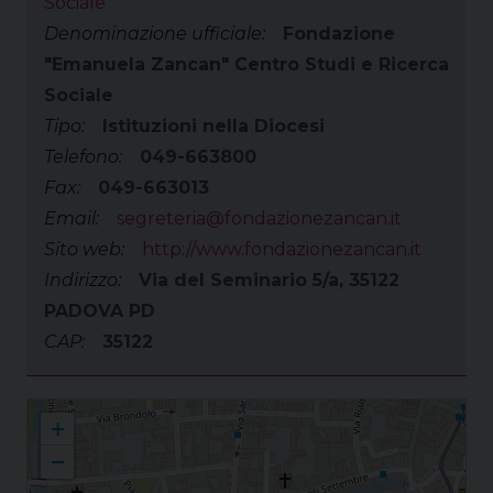
Sociale
Denominazione ufficiale:
Fondazione
"Emanuela Zancan" Centro Studi e Ricerca
Sociale
Tipo:
Istituzioni nella Diocesi
Telefono:
049-663800
Fax:
049-663013
Email:
segreteria@fondazionezancan.it
Sito web:
http://www.fondazionezancan.it
Indirizzo:
Via del Seminario 5/a, 35122
PADOVA PD
CAP:
35122
Fondazione "Emanuela Zancan" Centro Studi e Ricerca Sociale
+
−