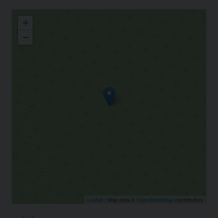
Casa Generalizia PIA SOCIETA' TORINESE
+
−
Leaflet
| Map data ©
OpenStreetMap
contributors