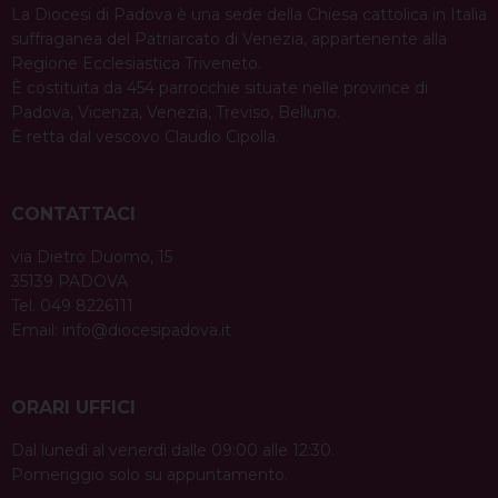
La Diocesi di Padova è una sede della Chiesa cattolica in Italia
suffraganea del Patriarcato di Venezia, appartenente alla
Regione Ecclesiastica Triveneto.
È costituita da 454 parrocchie situate nelle province di
Padova, Vicenza, Venezia, Treviso, Belluno.
È retta dal vescovo Claudio Cipolla.
CONTATTACI
via Dietro Duomo, 15
35139 PADOVA
Tel. 049 8226111
Email:
info@diocesipadova.it
ORARI UFFICI
Dal lunedì al venerdì dalle 09:00 alle 12:30.
Pomeriggio solo su appuntamento.