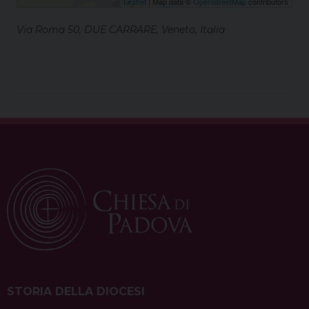
Leaflet
| Map data ©
OpenStreetMap
contributors
Via Roma 50, DUE CARRARE, Veneto, Italia
STORIA DELLA DIOCESI