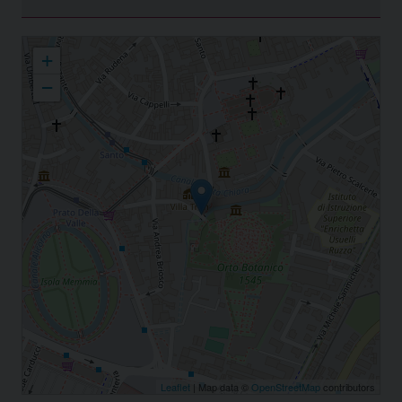
Caritas Antoniana
+
−
Leaflet
| Map data ©
OpenStreetMap
contributors