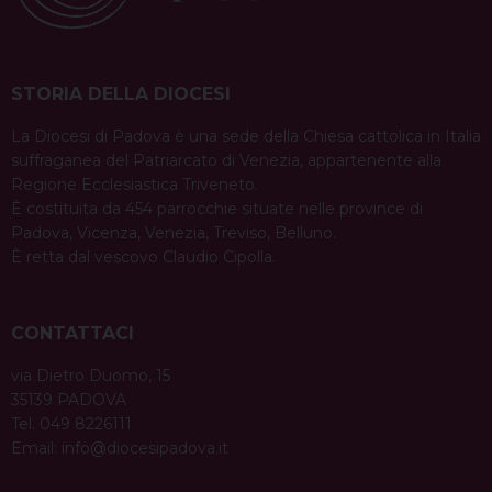
STORIA DELLA DIOCESI
La Diocesi di Padova è una sede della Chiesa cattolica in Italia
suffraganea del Patriarcato di Venezia, appartenente alla
Regione Ecclesiastica Triveneto.
È costituita da 454 parrocchie situate nelle province di
Padova, Vicenza, Venezia, Treviso, Belluno.
È retta dal vescovo Claudio Cipolla.
CONTATTACI
via Dietro Duomo, 15
35139 PADOVA
Tel. 049 8226111
Email:
info@diocesipadova.it