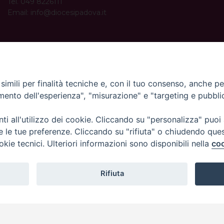
Tel. 049 8226111
Email:
info@diocesipadova.it
ORARI UFFICI
Dal lunedì al venerdì dalle 09:00 alle 12:30.
Pomeriggio solo su appuntamento.
imili per finalità tecniche e, con il tuo consenso, anche per 
amento dell'esperienza", "misurazione" e "targeting e pubbli
i all'utilizzo dei cookie. Cliccando su "personalizza" puoi
re le tue preferenze. Cliccando su "rifiuta" o chiudendo que
okie tecnici. Ulteriori informazioni sono disponibili nella
coo
Rifiuta