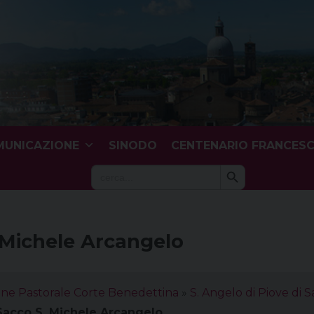
UNICAZIONE
SINODO
CENTENARIO FRANCES
Search Button
Search
for:
. Michele Arcangelo
one Pastorale Corte Benedettina
»
S. Angelo di Piove di 
 Sacco S. Michele Arcangelo