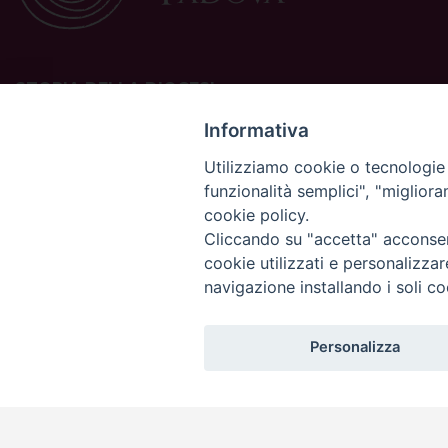
STORIA DELLA DIOCESI
La Diocesi di Padova è una sede della Chiesa cattolica in
Informativa
Italia suffraganea del Patriarcato di Venezia, appartenente
Utilizziamo cookie o tecnologie s
alla Regione Ecclesiastica Triveneto.
funzionalità semplici", "miglior
È costituita da 454 parrocchie situate nelle province di
cookie policy.
Padova, Vicenza, Venezia, Treviso, Belluno.
È retta dal vescovo Claudio Cipolla.
Cliccando su "accetta" acconsent
cookie utilizzati e personalizza
navigazione installando i soli co
Personalizza
Copyright©
ChiesadiPadova2022