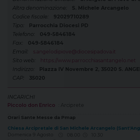
Altra denominazione:
S. Michele Arcangelo
Codice fiscale:
92029710289
Tipo:
Parrocchia Diocesi PD
Telefono:
049-5846184
Fax:
049-5846184
Email:
s.angelodipiove@diocesipadova.it
Sito web:
https://www.parrocchiasantangelo.net
Indirizzo:
Piazza IV Novembre 2, 35020 S. ANG
CAP:
35020
INCARICHI
Piccolo don Enrico
: Arciprete
Orari Sante Messe da Pmap
Chiesa Arcipretale di San Michele Arcangelo (Sant'Ange
Domenica 9 Agosto
08.00
10.30