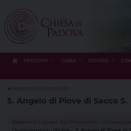
Skip
to
content
VESCOVO
CURIA
DIOCESI
COM
PARROCCHIA DIOCESI PD
S. Angelo di Piove di Sacco S
Bassanello, Legnaro, San Prosdocimo
»
Collaborazi
Denominazione ufficiale:
S. Angelo di Piove di