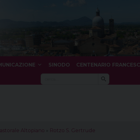
UNICAZIONE
SINODO
CENTENARIO FRANCES
Search Button
Search
for:
astorale Altopiano
»
Rotzo S. Gertrude