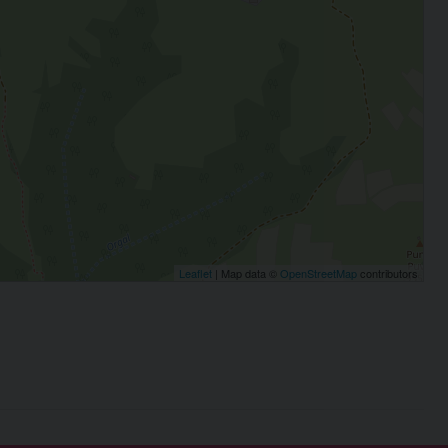
Leaflet
| Map data ©
OpenStreetMap
contributors