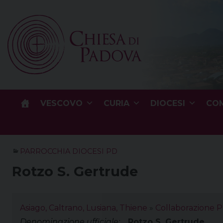
Skip
to
content
VESCOVO
CURIA
DIOCESI
COM
PARROCCHIA DIOCESI PD
Rotzo S. Gertrude
Asiago, Caltrano, Lusiana, Thiene
»
Collaborazione P
Denominazione ufficiale:
Rotzo S. Gertrude