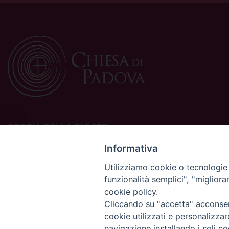
STORIA DELLA DIOCESI
La Diocesi di Padova è una sede della Chiesa cattolica in
Informativa
Italia suffraganea del Patriarcato di Venezia, appartenente
Utilizziamo cookie o tecnologie s
alla Regione Ecclesiastica Triveneto.
funzionalità semplici", "miglior
È costituita da 454 parrocchie situate nelle province di
cookie policy.
Padova, Vicenza, Venezia, Treviso, Belluno.
È retta dal vescovo Claudio Cipolla.
Cliccando su "accetta" acconsent
cookie utilizzati e personalizza
navigazione installando i soli co