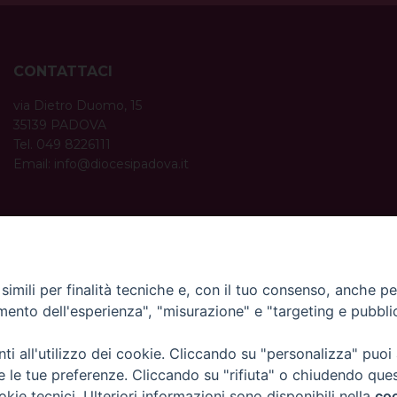
CONTATTACI
via Dietro Duomo, 15
35139 PADOVA
Tel. 049 8226111
Email:
info@diocesipadova.it
ORARI UFFICI
Dal lunedì al venerdì dalle 09:00 alle 12:30.
Pomeriggio solo su appuntamento.
imili per finalità tecniche e, con il tuo consenso, anche per 
amento dell'esperienza", "misurazione" e "targeting e pubbli
i all'utilizzo dei cookie. Cliccando su "personalizza" puoi
re le tue preferenze. Cliccando su "rifiuta" o chiudendo que
okie tecnici. Ulteriori informazioni sono disponibili nella
coo