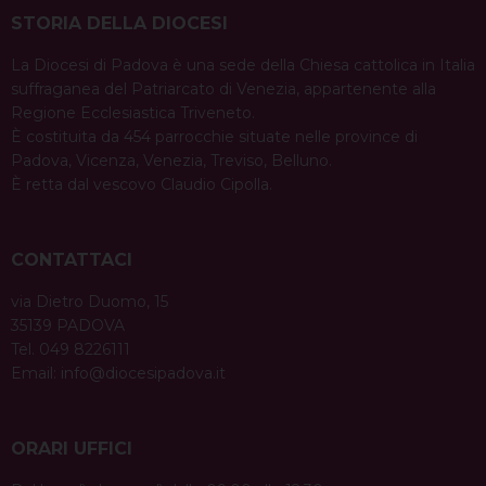
STORIA DELLA DIOCESI
La Diocesi di Padova è una sede della Chiesa cattolica in Italia
suffraganea del Patriarcato di Venezia, appartenente alla
Regione Ecclesiastica Triveneto.
È costituita da 454 parrocchie situate nelle province di
Padova, Vicenza, Venezia, Treviso, Belluno.
È retta dal vescovo Claudio Cipolla.
CONTATTACI
via Dietro Duomo, 15
35139 PADOVA
Tel. 049 8226111
Email:
info@diocesipadova.it
ORARI UFFICI