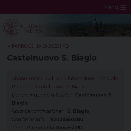
Skip
Menu
to
content
PARROCCHIA DIOCESI PD
Castelnuovo S. Biagio
Abano Terme, Colli
»
Collaborazione Pastorale
Pratalea
»
Castelnuovo S. Biagio
Denominazione ufficiale:
Castelnuovo S.
Biagio
Altra denominazione:
S. Biagio
Codice fiscale:
92028550280
Tipo:
Parrocchia Diocesi PD