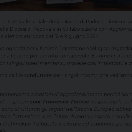
che la Pastorale sociale della Diocesi di Padova – insieme
della Diocesi di Padova e in collaborazione con
Aggiornam
me elezioni europee dell’8 e 9 giugno 2024.
in agenda per il futuro?
Transizione ecologica, migrazio
are alle urne per un voto consapevole.
E come ci si occu
n i singoli paesi membri su materie così importanti e a
 da filo conduttore per i singoli incontri che vedranno r
ee proponiamo occasioni di approfondimento perché si
iti
– spiega
suor Francesca Fiorese
, responsabile del
sono strutturati gli organi dell’Unione Europea abbia
re l’attenzione, con l’aiuto di relatori esperti e qualifica
za di stimolare il dibattito e aiutare ad esprimere poi
i».