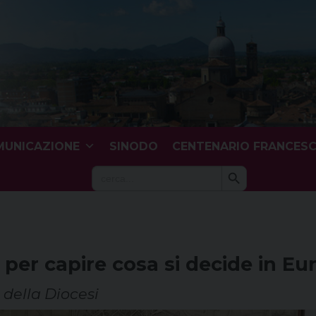
UNICAZIONE
SINODO
CENTENARIO FRANCES
Search Button
Search
for:
 per capire cosa si decide in Eu
 della Diocesi