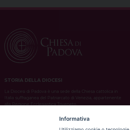
STORIA DELLA DIOCESI
La Diocesi di Padova è una sede della Chiesa cattolica in
Italia suffraganea del Patriarcato di Venezia, appartenente
alla Regione Ecclesiastica Triveneto.
È costituita da 454 parrocchie situate nelle province di
Padova, Vicenza, Venezia, Treviso, Belluno.
Informativa
È retta dal vescovo Claudio Cipolla.
Utilizziamo cookie o tecnologie s