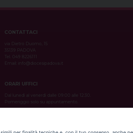
CONTATTACI
via Dietro Duomo, 15
35139 PADOVA
Tel. 049 8226111
Email:
info@diocesipadova.it
ORARI UFFICI
Dal lunedì al venerdì dalle 09:00 alle 12:30.
Pomeriggio solo su appuntamento.
imili per finalità tecniche e, con il tuo consenso, anche per 