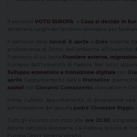
Il percorso
VOTO EUROPA
– Cosa si decide in Eur
altrettanti luoghi del territorio diocesano per facilita
Il percorso inizia
lunedì 8 aprile
a
Dolo
(cinema Ita
professoressa di Diritto dell’ambiente all’Universi
Francesco 4) sul tema
Frontiere esterne, migrazio
Europea dell’Università di Padova. Nel terzo app
Sviluppo economico e transizione digitale
con
Gia
aprile
l’appuntamento sarà a
Monselice
(parrocch
sociali
con
Giovanni Comazzetto
, ricercatore in Di
Infine l’ultimo appuntamento in programma sar
partecipazione del gesuita
padre Giuseppe Riggio
,
Tutti gli incontri, con inizio alle
ore 20.30
, a ingress
Azione cattolica diocesana, Csi Padova, Scuola di Fo
Europa Direct Venezia Veneto.