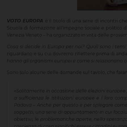
VOTO EUROPA
è il titolo di una serie di incontri 
Scuola di formazione all’impegno sociale e politico 
Venezia Veneto – ha organizzato in vista delle prossi
Cosa si decide in Europa per noi? Quali sono i temi 
riguardano e su cui dovremo riflettere prima di and
hanno gli organismi europei e come si relazionano co
Sono solo alcune delle domande sul tavolo, che faranno
«Solitamente in occasione delle elezioni europ
a sufficienza le istituzioni europee e i loro comp
Padova –
Anche per questo e per spiegare come 
soggetti, una serie di appuntamenti in cui focalizza
obiettivi, le problematiche aperte, nella speran
coscienza di cosa significhi essere cittadini europe