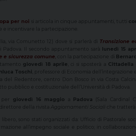
opa per noi
si articola in cinque appuntamenti, tutti
con
re e incentivare la partecipazione.
lia, via Comunetto 12) dove si parlerà di
Transizione e
tà di Padova. Il secondo appuntamento sarà
lunedì 15 apr
ne e sicurezza comune
,
con la partecipazione di
Bernar
untamento
giovedì 18 aprile
, ci si sposterà a
Cittadella
nluca Toschi
, professore di Economia dell’integrazione
ia del Redentore, centro Don Bosco in via Costa Calcin
ritto pubblico e costituzionale dell’Università di Padova.
à per
giovedì 16 maggio
a
Padova
(Sala Cardinal C
 direttore della rivista
Aggiornamenti Sociali
che tratterà
o libero, sono stati organizzati da: Ufficio di Pastorale s
rmazione all’impegno sociale e politico; in collaborazi