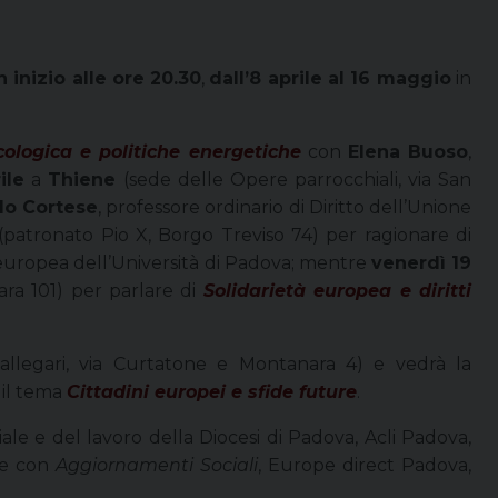
 inizio alle ore 20.30
,
dall’8 aprile al 16 maggio
in
cologica e politiche energetiche
con
Elena Buoso
,
ile
a
Thiene
(sede delle Opere parrocchiali, via San
do Cortese
, professore ordinario di Diritto dell’Unione
(patronato Pio X, Borgo Treviso 74) per ragionare di
 europea dell’Università di Padova; mentre
venerdì 19
ara 101) per parlare di
Solidarietà europea e diritti
allegari, via Curtatone e Montanara 4) e vedrà la
 il tema
Cittadini europei e sfide future
.
ociale e del lavoro della Diocesi di Padova, Acli Padova,
one con
Aggiornamenti Sociali
, Europe direct Padova,