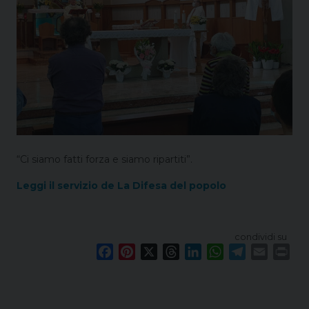
“Ci siamo fatti forza e siamo ripartiti”.
Leggi il servizio de La Difesa del popolo
condividi su
F
P
X
T
L
W
T
E
P
a
i
h
i
h
e
m
r
c
n
r
n
a
l
a
i
e
t
e
k
t
e
i
n