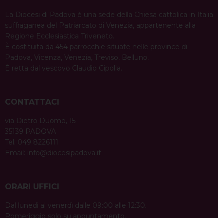
La Diocesi di Padova è una sede della Chiesa cattolica in Italia
suffraganea del Patriarcato di Venezia, appartenente alla
Regione Ecclesiastica Triveneto.
È costituita da 454 parrocchie situate nelle province di
Padova, Vicenza, Venezia, Treviso, Belluno.
È retta dal vescovo Claudio Cipolla.
CONTATTACI
via Dietro Duomo, 15
35139 PADOVA
Tel. 049 8226111
Email:
info@diocesipadova.it
ORARI UFFICI
Dal lunedì al venerdì dalle 09:00 alle 12:30.
Pomeriggio solo su appuntamento.