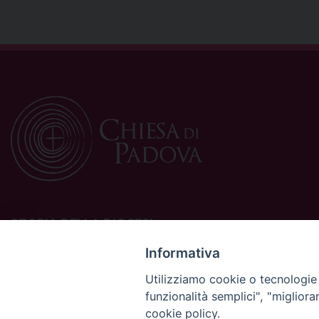
STORIA DELLA DIOCESI
La Diocesi di Padova è una sede della Chiesa cattolica in
Informativa
Italia suffraganea del Patriarcato di Venezia, appartenente
Utilizziamo cookie o tecnologie s
alla Regione Ecclesiastica Triveneto.
funzionalità semplici", "miglior
È costituita da 454 parrocchie situate nelle province di
cookie policy.
Padova, Vicenza, Venezia, Treviso, Belluno.