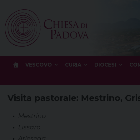
Skip
to
content
VESCOVO
CURIA
DIOCESI
COM
Visita pastorale: Mestrino, Gr
Mestrino
Lissaro
Arlesega