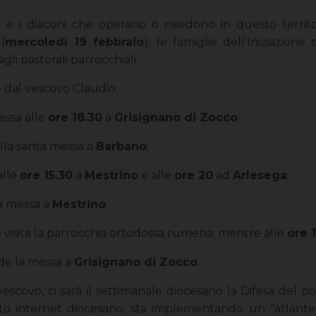
i e i diaconi che operano o risiedono in questo territo
(
mercoledì 19 febbraio
); le famiglie dell’Iniziazione c
igli pastorali parrocchiali.
 dal vescovo Claudio:
essa alle
ore 18.30
a
Grisignano di Zocco
;
ella santa messa a
Barbano
;
alle
ore 15.30
a
Mestrino
e alle
ore 20
ad
Arlesega
;
la messa a
Mestrino
;
o visita la parrocchia ortodossa rumena; mentre alle
ore 
ede la messa a
Grisignano di Zocco
.
ovo, ci sarà il settimanale diocesano la Difesa del pop
 sito internet diocesano, sta implementando un “atlante