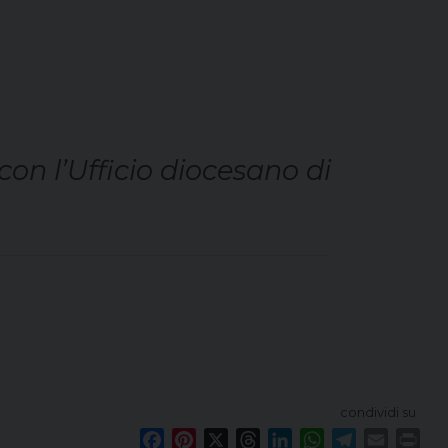
 con l’Ufficio diocesano di
condividi su
F
P
X
T
L
W
T
E
P