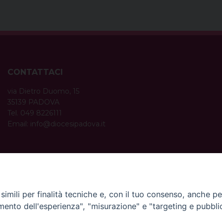
CONTATTACI
via Dietro Duomo, 15
35139 PADOVA
Tel. 049 8226111
Email:
info@diocesipadova.it
ORARI UFFICI
Dal lunedì al venerdì dalle 09:00 alle 12:30.
Pomeriggio solo su appuntamento.
imili per finalità tecniche e, con il tuo consenso, anche per 
amento dell'esperienza", "misurazione" e "targeting e pubbli