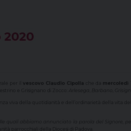
 2020
ale per il
vescovo Claudio Cipolla
che da
mercoledì 
Mestrino e Grisignano di Zocco:
Arlesega
,
Barbano
,
Grisig
nza viva della quotidianità e dell’ordinarietà della vita del
tà nelle quali abbiamo annunciato la parola del Signore,
tà parrocchiali della Diocesi di Padova.