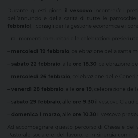
Durante questi giorni il
vescovo
incontrerà: i pret
dell’annuncio e della carità di tutte le parrocchie 
febbraio
); i consigli per la gestione economica e i cons
Tra i momenti comunitari e le celebrazioni presiedute
–
mercoledì 19 febbraio
, celebrazione della santa m
–
sabato 22 febbraio
, alle
ore 18.30
, celebrazione d
–
mercoledì 26 febbraio
, celebrazione delle Ceneri 
–
venerdì 28 febbraio
, alle
ore 19
, celebrazione del
– s
abato 29 febbraio
, alle
ore 9.30
il vescovo Claudi
–
domenica 1 marzo
, alle
ore 10.30
il vescovo presi
Ad accompagnare questo percorso di Chiesa e del vesc
Pastorale sociale e del lavoro, e in sinergia con il