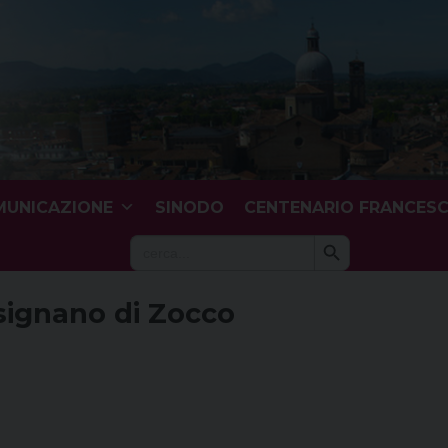
UNICAZIONE
SINODO
CENTENARIO FRANCES
Search Button
Search
for:
isignano di Zocco