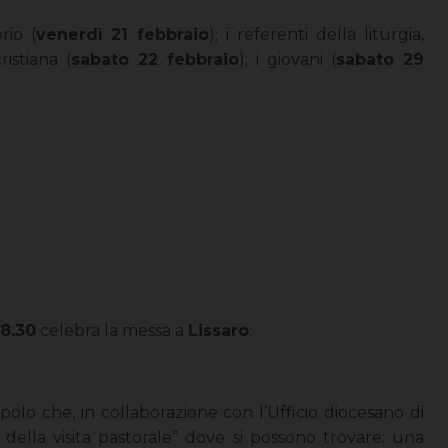
rio (
venerdì 21 febbraio
); i referenti della liturgia,
ristiana (
sabato 22 febbraio
); i giovani (
sabato 29
18.30
celebra la messa a
Lissaro
;
olo che, in collaborazione con l’Ufficio diocesano di
 della visita pastorale” dove si possono trovare: una