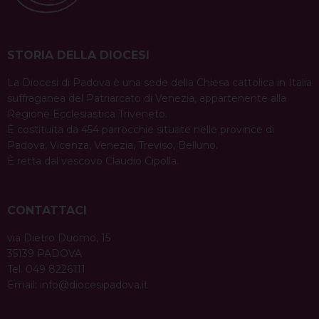
STORIA DELLA DIOCESI
La Diocesi di Padova è una sede della Chiesa cattolica in Italia
suffraganea del Patriarcato di Venezia, appartenente alla
Regione Ecclesiastica Triveneto.
È costituita da 454 parrocchie situate nelle province di
Padova, Vicenza, Venezia, Treviso, Belluno.
È retta dal vescovo Claudio Cipolla.
CONTATTACI
via Dietro Duomo, 15
35139 PADOVA
Tel. 049 8226111
Email:
info@diocesipadova.it