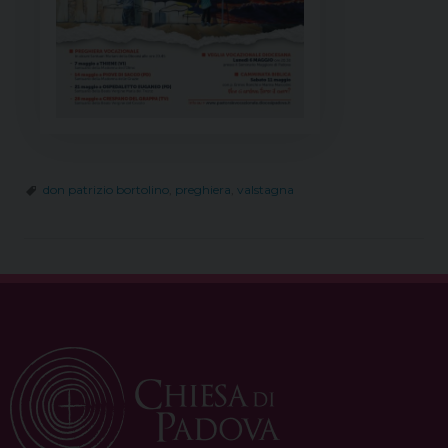
don patrizio bortolino
,
preghiera
,
valstagna