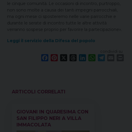
le cinque comunità. Le occasioni di incontro, purtroppo,
non sono molte a causa dei tanti impegni parrocchiali,
ma ogni mese ci sposteremo nelle varie parrocchie e
durante le serate di incontro tutte le altre attività
verranno sospese proprio per favorire la partecipazione».
Leggi il servizio della Difesa del popolo
condividi su
F
P
X
T
L
W
T
E
P
a
i
h
i
h
e
m
r
c
n
r
n
a
l
a
i
e
t
e
k
t
e
i
n
b
e
a
e
s
g
l
t
o
r
d
d
A
r
VEDI ANCHE
o
e
s
I
p
a
k
s
n
p
m
GIOVANI IN QUARESIMA CON
t
SAN FILIPPO NERI A VILLA
IMMACOLATA