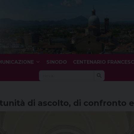
UNICAZIONE
SINODO
CENTENARIO FRANCES
Search Button
Search
for:
nità di ascolto, di confronto e 