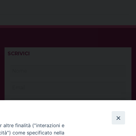
t
SCRIVICI
altre finalità ("interazioni e
cità") come specificato nella