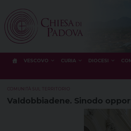
Skip
to
content
VESCOVO
CURIA
DIOCESI
COM
COMUNITÀ SUL TERRITORIO
Valdobbiadene. Sinodo opportu