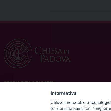
STORIA DELLA DIOCESI
La Diocesi di Padova è una sede della Chiesa cattolica in
Informativa
Italia suffraganea del Patriarcato di Venezia, appartenente
Utilizziamo cookie o tecnologie s
alla Regione Ecclesiastica Triveneto.
funzionalità semplici", "miglior
È costituita da 454 parrocchie situate nelle province di