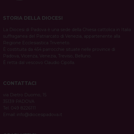
STORIA DELLA DIOCESI
La Diocesi di Padova è una sede della Chiesa cattolica in Italia
suffraganea del Patriarcato di Venezia, appartenente alla
Regione Ecclesiastica Triveneto.
È costituita da 454 parrocchie situate nelle province di
Padova, Vicenza, Venezia, Treviso, Belluno.
È retta dal vescovo Claudio Cipolla.
CONTATTACI
via Dietro Duomo, 15
35139 PADOVA
Tel. 049 8226111
Email:
info@diocesipadova.it