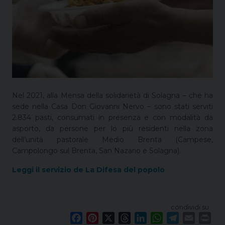
Nel 2021, alla Mensa della solidarietà di Solagna – che ha
sede nella Casa Don Giovanni Nervo – sono stati serviti
2.834 pasti, consumati in presenza e con modalità da
asporto, da persone per lo più residenti nella zona
dell’unità pastorale Medio Brenta (Campese,
Campolongo sul Brenta, San Nazario e Solagna).
Leggi il servizio de La Difesa del popolo
condividi su
F
P
X
T
L
W
T
E
P