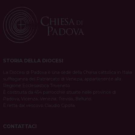
t
Peace walking man, offre …
Continua a leggere
N
a
condividi su
v
F
P
X
T
L
W
T
E
P
a
i
h
i
h
e
m
r
i
c
n
r
n
a
l
a
i
g
e
t
e
k
t
e
i
n
a
b
e
a
e
s
g
l
t
STORIA DELLA DIOCESI
t
o
r
d
d
A
r
i
La Diocesi di Padova è una sede della Chiesa cattolica in Italia
o
e
s
I
p
a
suffraganea del Patriarcato di Venezia, appartenente alla
o
k
s
n
p
m
Regione Ecclesiastica Triveneto.
t
n
È costituita da 454 parrocchie situate nelle province di
Padova, Vicenza, Venezia, Treviso, Belluno.
È retta dal vescovo Claudio Cipolla.
CONTATTACI