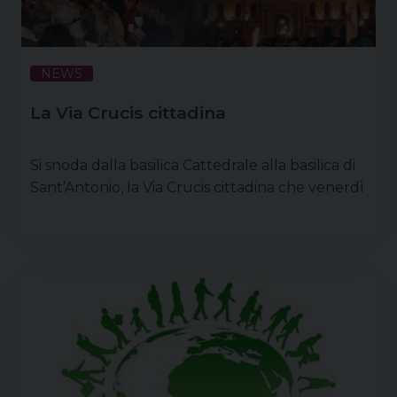
NEWS
La Via Crucis cittadina
Si snoda dalla basilica Cattedrale alla basilica di
Sant’Antonio, la Via Crucis cittadina che venerdì
31 marzo dalle 18 vedrà camminare per le vie e
piazze del centro, parrocchie, associazioni,
movimenti ecclesiali della città e i singoli fedeli
che lo desiderano. Guidata dal vescovo Claudio,
vivrà di 14 stazioni: il corteo in preghiera dalla
Cattedrale, al seguito della croce, transiterà per
piazza dei Signori, lambirà il Municipio, …
Continua a leggere