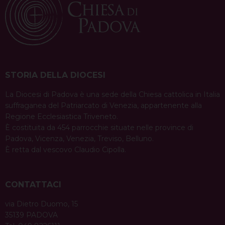
a
condividi su
v
F
P
X
T
L
W
T
E
P
a
i
h
i
h
e
m
r
i
c
n
r
n
a
l
a
i
g
e
t
e
k
t
e
i
n
a
b
e
a
e
s
g
l
t
STORIA DELLA DIOCESI
t
o
r
d
d
A
r
i
La Diocesi di Padova è una sede della Chiesa cattolica in Italia
o
e
s
I
p
a
suffraganea del Patriarcato di Venezia, appartenente alla
o
k
s
n
p
m
Regione Ecclesiastica Triveneto.
t
n
È costituita da 454 parrocchie situate nelle province di
Padova, Vicenza, Venezia, Treviso, Belluno.
È retta dal vescovo Claudio Cipolla.
CONTATTACI
via Dietro Duomo, 15
35139 PADOVA