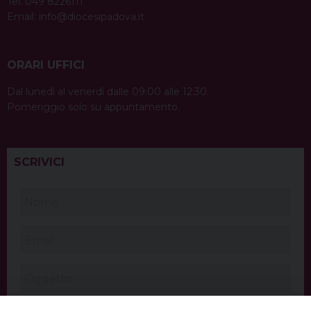
Tel. 049 8226111
Email:
info@diocesipadova.it
ORARI UFFICI
Dal lunedì al venerdì dalle 09:00 alle 12:30.
Pomeriggio solo su appuntamento.
SCRIVICI