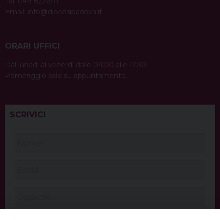
Tel. 049 8226111
Email:
info@diocesipadova.it
ORARI UFFICI
Dal lunedì al venerdì dalle 09:00 alle 12:30.
Pomeriggio solo su appuntamento.
SCRIVICI