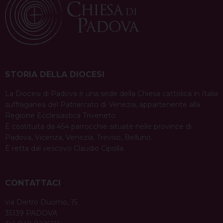
a
a
i
h
i
h
e
m
r
v
c
n
r
n
a
l
a
i
e
t
e
k
t
e
i
n
i
b
e
a
e
s
g
l
t
g
o
r
d
d
A
r
a
o
e
s
I
p
a
STORIA DELLA DIOCESI
t
k
s
n
p
m
i
La Diocesi di Padova è una sede della Chiesa cattolica in Italia
t
suffraganea del Patriarcato di Venezia, appartenente alla
o
Regione Ecclesiastica Triveneto.
n
È costituita da 454 parrocchie situate nelle province di
Padova, Vicenza, Venezia, Treviso, Belluno.
È retta dal vescovo Claudio Cipolla.
CONTATTACI
via Dietro Duomo, 15
35139 PADOVA