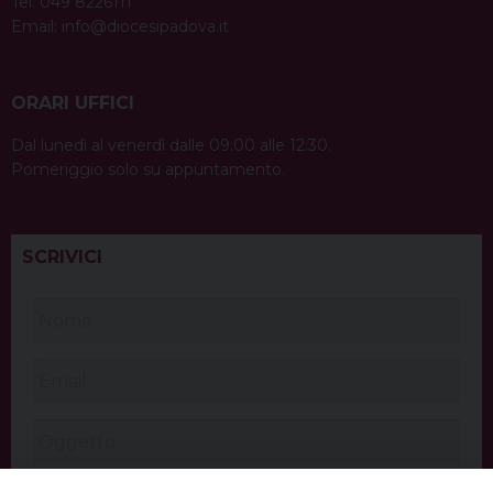
Tel. 049 8226111
Email:
info@diocesipadova.it
ORARI UFFICI
Dal lunedì al venerdì dalle 09:00 alle 12:30.
Pomeriggio solo su appuntamento.
SCRIVICI