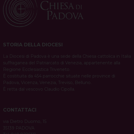
a
a
i
h
i
h
e
m
r
v
c
n
r
n
a
l
a
i
e
t
e
k
t
e
i
n
i
b
e
a
e
s
g
l
t
g
o
r
d
d
A
r
a
o
e
s
I
p
a
STORIA DELLA DIOCESI
t
k
s
n
p
m
i
La Diocesi di Padova è una sede della Chiesa cattolica in Italia
t
suffraganea del Patriarcato di Venezia, appartenente alla
o
Regione Ecclesiastica Triveneto.
n
È costituita da 454 parrocchie situate nelle province di
Padova, Vicenza, Venezia, Treviso, Belluno.
È retta dal vescovo Claudio Cipolla.
CONTATTACI
via Dietro Duomo, 15
35139 PADOVA